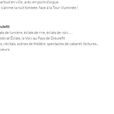
rtout en ville, avec en point d’orgue
i s’anime la nuit tombée, face à la Tour illuminée !
ulefit
ats de lumière, éclats de rire, éclats de voix, …
festival Éclats, la Voix au Pays de Dieulefit
, récitals, scènes de théâtre, spectacles de cabaret,
lectures...
s cœurs.