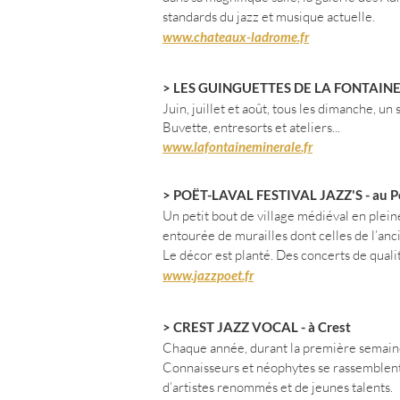
standards du jazz et musique actuelle.
www.chateaux-ladrome.fr
> LES GUINGUETTES DE LA FONTAINE - 
Juin, juillet et août, tous les dimanche, u
Buvette,
entresorts et ateliers...
www.lafontaineminerale.fr
> POËT-LAVAL FESTIVAL JAZZ'S - au P
Un petit bout de village médiéval en plein
entourée de murailles dont celles de l’an
Le décor est planté.
Des concerts de quali
www.jazzpoet.fr
> CREST JAZZ VOCAL - à Crest
Chaque année, durant la première semaine d
Connaisseurs et néophytes se rassemblen
d’artistes renommés et de jeunes talents.