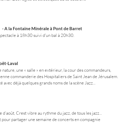
A la Fontaine Minérale à Pont de Barret
n spectacle à 18h30 suivi d'un bal à 20h30.
oët-Laval
e nature, une « salle » en extérieur, la cour des commandeurs,
cienne commanderie des Hospitaliers de Saint Jean de Jérusalem.
té avec déjà quelques grands noms de la scène Jazz...
’août, Crest vibre au rythme du jazz, de tous les jazz...
t
pour partager une semaine de concerts en compagnie