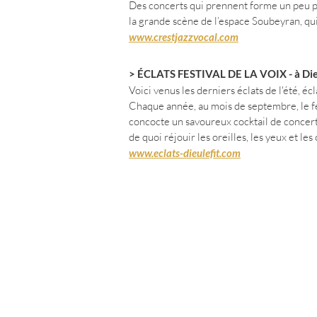
Des concerts qui prennent forme un peu pa
la grande scène de l’espace Soubeyran,
qu
www.crestjazzvocal.com
> ÉCLATS FESTIVAL DE LA VOIX - à Die
Voici venus les derniers éclats de l'été, écl
Chaque année, au mois de septembre,
le 
concocte un savoureux cocktail de concerts
de quoi réjouir les oreilles, les yeux et le
www.eclats-dieulefit.com