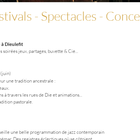
stivals - Spectacles - Conce
à Dieulefit
s soirées jeux, partages, buvette & Cie...
e
(juin)
ur une tradition ancestrale :
eaux.
à travers les rues de Die et animations...
dition pastorale.
ueille une belle programmation de jazz contemporain
dhémar. Des registres éclectiques où se côtoient