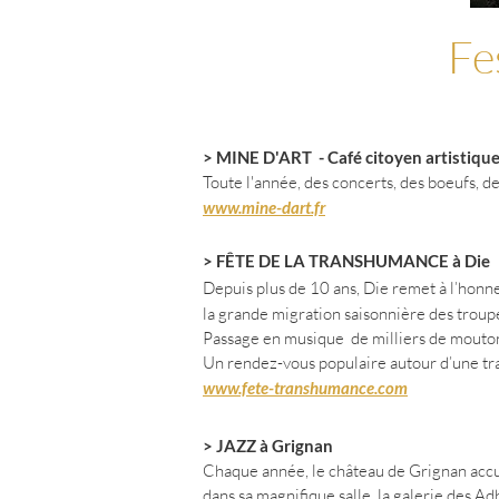
Fe
> MINE D'ART - Café citoyen artistique 
Toute l'année, des concerts, des boeufs, de
www.mine-dart.fr
> FÊTE DE LA TRANSHUMANCE à Di
Depuis plus de 10 ans, Die remet à l’honne
la grande migration saisonnière des troup
Passage en musique de milliers de moutons 
Un rendez-vous populaire autour d’une tra
www.fete-transhumance.com
> JAZZ à Grignan
Chaque année, le château de Grignan acc
dans sa magnifique salle, la galerie des A